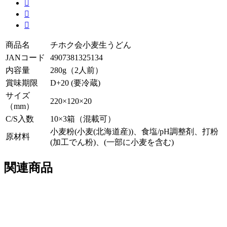



商品名
チホク会小麦生うどん
JANコード
4907381325134
内容量
280g（2人前）
賞味期限
D+20 (要冷蔵)
サイズ
220×120×20
（mm）
C/S入数
10×3箱（混載可）
小麦粉(小麦(北海道産))、食塩/pH調整剤、打粉
原材料
(加工でん粉)、(一部に小麦を含む)
関連商品