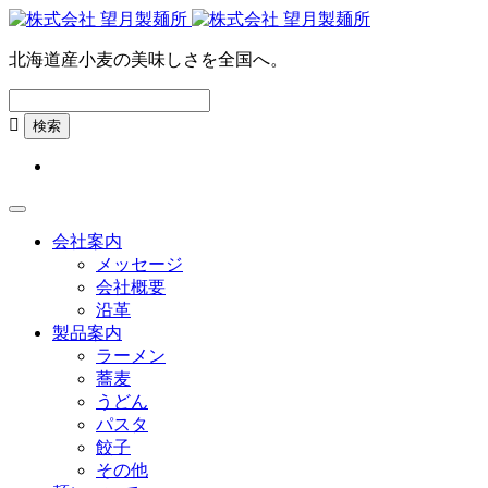
北海道産小麦の美味しさを全国へ。

会社案内
メッセージ
会社概要
沿革
製品案内
ラーメン
蕎麦
うどん
パスタ
餃子
その他