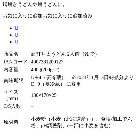
鍋焼きうどんや焼うどんに。
お気に入りに追加
お気に入りに追加済み



商品名
延打ち太うどん 2人前（ゆで）
JANコード
4907381200127
内容量
400g(200g×2)
D∔4（要冷蔵） ※2023年1月13日納品分より
賞味期限
D+9（要冷蔵） に変更
サイズ
130×170×25
（mm）
C/S入数
–
小麦粉（小麦（北海道産））、食塩/加工でん
原材料
粉、pH調整剤、(一部に小麦を含む)