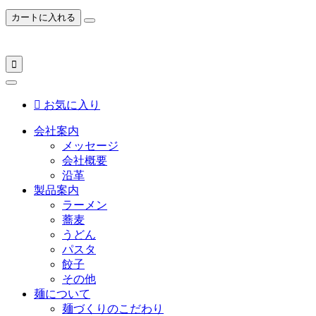
カートに入れる


お気に入り
会社案内
メッセージ
会社概要
沿革
製品案内
ラーメン
蕎麦
うどん
パスタ
餃子
その他
麺について
麺づくりのこだわり