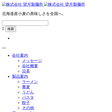
北海道産小麦の美味しさを全国へ。

会社案内
メッセージ
会社概要
沿革
製品案内
ラーメン
蕎麦
うどん
パスタ
餃子
その他