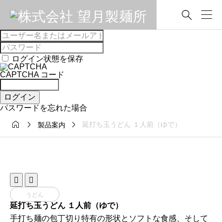

ログイン状態を保存
CAPTCHA コード
ログイン
パスワードを忘れた場合



延打ち玉うどん １人前（ゆで）
製品案内


うどん
延打ち玉うどん １人前（ゆで）
手打ち麺の包丁切り特有の形状とソフトな食感、そして