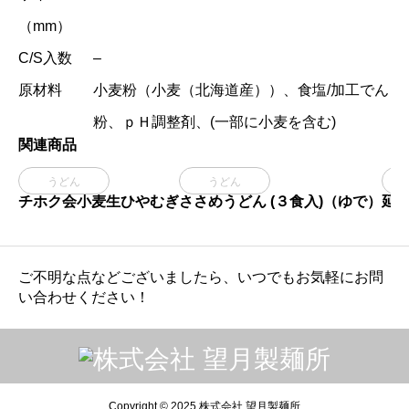
（mm）
C/S入数
–
原材料
小麦粉（小麦（北海道産））、食塩/加工でん
粉、ｐＨ調整剤、(一部に小麦を含む)
関連商品

うどん
うどん
チホク会小麦生ひやむぎ
ささめうどん (３食入)（ゆで）
延打
ご不明な点などございましたら、いつでもお気軽にお問
い合わせください！
Copyright © 2025 株式会社 望月製麺所