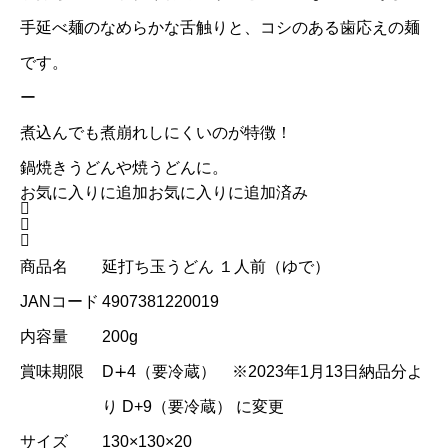
手延べ麺のなめらかな舌触りと、コシのある歯応えの麺
です。
ー
煮込んでも煮崩れしにくいのが特徴！
鍋焼きうどんや焼うどんに。
お気に入りに追加
お気に入りに追加済み



商品名
延打ち玉うどん １人前（ゆで）
JANコード
4907381220019
内容量
200g
賞味期限
D∔4（要冷蔵） ※2023年1月13日納品分よ
り D+9（要冷蔵） に変更
サイズ
130×130×20