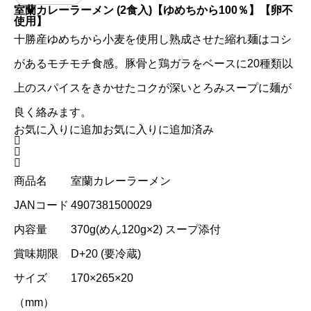
室蘭カレーラーメン (2食入)【ゆめちから100％】【卵不
使用】
十勝産ゆめちから小麦を使用し熟成させた縮れ麺はコシ
があるモチモチ食感。豚骨と鶏ガラをベースに20種類以
上のスパイスをきかせたコクが深いとろみスープに麺が
良く絡みます。
お気に入りに追加
お気に入りに追加済み



商品名
室蘭カレーラーメン
JANコード
4907381500029
内容量
370g(めん120g×2) スープ添付
賞味期限
D+20 (要冷蔵)
サイズ
170×265×20
（mm）