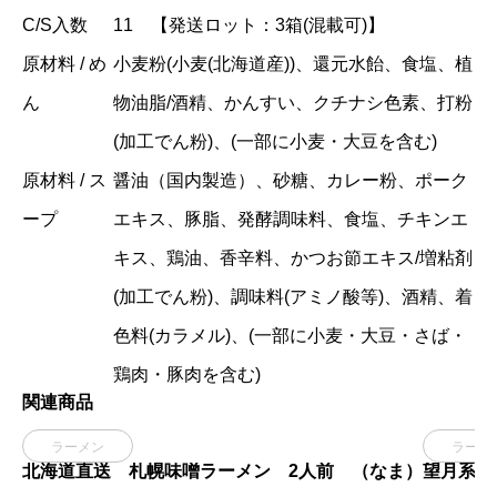
C/S入数
11 【発送ロット：3箱(混載可)】
原材料 / め
小麦粉(小麦(北海道産))、還元水飴、食塩、植
ん
物油脂/酒精、かんすい、クチナシ色素、打粉
(加工でん粉)、(一部に小麦・大豆を含む)
原材料 / ス
醤油（国内製造）、砂糖、カレー粉、ポーク
ープ
エキス、豚脂、発酵調味料、食塩、チキンエ
キス、鶏油、香辛料、かつお節エキス/増粘剤
(加工でん粉)、調味料(アミノ酸等)、酒精、着
色料(カラメル)、(一部に小麦・大豆・さば・
鶏肉・豚肉を含む)
関連商品

ラーメン
ラーメ
北海道直送 札幌味噌ラーメン 2人前 （なま）
望月系醤油