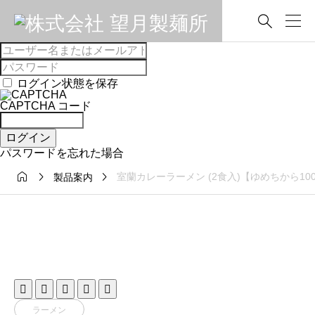

ログイン状態を保存
CAPTCHA コード
ログイン
パスワードを忘れた場合



室蘭カレーラーメン (2食入)【ゆめちから1
製品案内





ラーメン