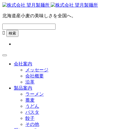
北海道産小麦の美味しさを全国へ。

会社案内
メッセージ
会社概要
沿革
製品案内
ラーメン
蕎麦
うどん
パスタ
餃子
その他