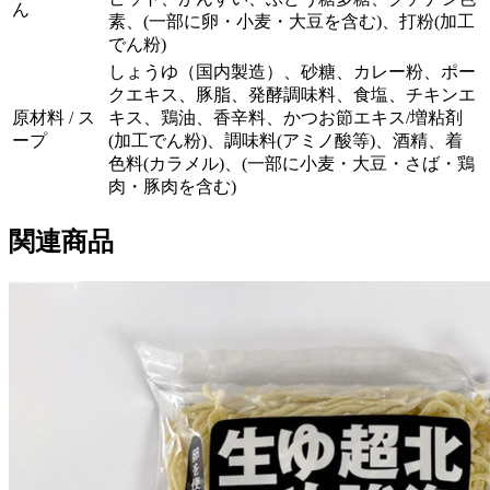
ん
素、(一部に卵・小麦・大豆を含む)、打粉(加工
でん粉)
しょうゆ（国内製造）、砂糖、カレー粉、ポー
クエキス、豚脂、発酵調味料、食塩、チキンエ
原材料 / ス
キス、鶏油、香辛料、かつお節エキス/増粘剤
ープ
(加工でん粉)、調味料(アミノ酸等)、酒精、着
色料(カラメル)、(一部に小麦・大豆・さば・鶏
肉・豚肉を含む)
関連商品