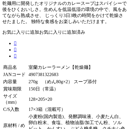
乾麺用に開発したオリジナルのカレースープはスパイシーで
後をひくおいしさ。生めんを低温低湿の環境の中で、風をあ
てながら熟成させ、 じっくり3日3晩の時間をかけて乾燥さ
せたました。 独特な食感をお楽しみいただけます。
お気に入りに追加
お気に入りに追加済み



商品名
室蘭カレーラーメン【乾燥麺】
JANコード
4907381322683
内容量
270g （めん80g×2） スープ添付
賞味期限
150日（常温）
サイズ
128×205×20
（mm）
C/S入数
17×3箱（混載可）
小麦粉(国内製造)、発酵調味液、小麦たん白、
卵白粉末、食塩、植物油脂/加工でん粉、ソル
原材料 / め
ビット、かんすい、ぶどう糖多糖、クチナシ色