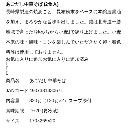
あごだし中華そば (2食入)
長崎県製造の焼あごと、昆布粉末をベースに本醸造醤油
を加え、まろやかな旨味を出しました。麺は北海道十勝
地域で育った｢ゆめちから小麦｣で練り上げました。小麦
本来の味・風味・コシを楽しんでいただきたく卵・着色
料等は使用しておりません。
お気に入りに追加
お気に入りに追加済み



商品名
あごだし中華そば
JANコード
4907381330671
内容量
330ｇ（130ｇ×2）スープ添付
賞味期限
D+20 (要冷蔵)
サイズ
170×265×20