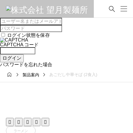

ログイン状態を保存
CAPTCHA コード
ログイン
パスワードを忘れた場合



あごだし中華そば (2食入)
製品案内





ラーメン