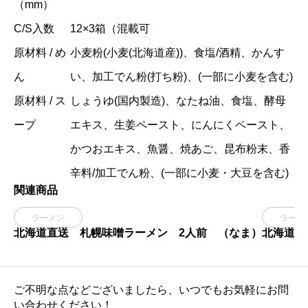
（mm）
C/S入数
12×3箱（混載可
原材料 / め
小麦粉(小麦(北海道産))、食塩/酒精、かんす
ん
い、加工でん粉(打ち粉)、(一部に小麦を含む)
原材料 / ス
しょうゆ(国内製造)、なたね油、食塩、酵母
ープ
エキス、生姜ペースト、にんにくペースト、
かつおエキス、魚醤、焼あご、昆布粉末、香
辛料/加工でん粉、(一部に小麦・大豆を含む)
関連商品

ラーメン
ラーメ
北海道直送 札幌味噌ラーメン 2人前 （なま）
北海道直
ご不明な点などございましたら、いつでもお気軽にお問
い合わせください！