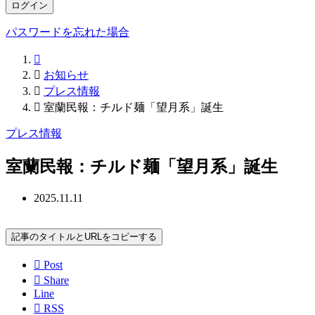
ログイン
パスワードを忘れた場合


お知らせ

プレス情報

室蘭民報：チルド麺「望月系」誕生
プレス情報
室蘭民報：チルド麺「望月系」誕生
2025.11.11
記事のタイトルとURLをコピーする

Post

Share
Line

RSS