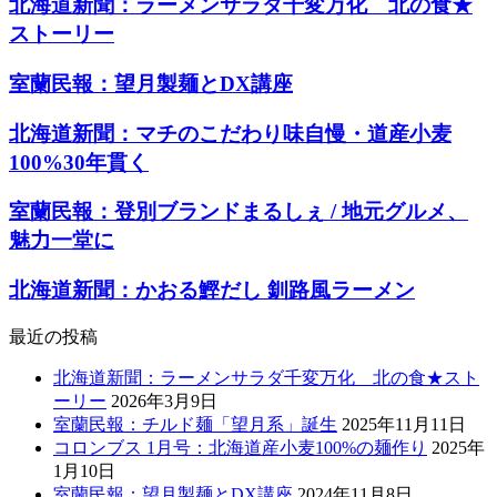
北海道新聞：ラーメンサラダ千変万化 北の食★
ストーリー
室蘭民報：望月製麺とDX講座
北海道新聞：マチのこだわり味自慢・道産小麦
100%30年貫く
室蘭民報：登別ブランドまるしぇ / 地元グルメ、
魅力一堂に
北海道新聞：かおる鰹だし 釧路風ラーメン
最近の投稿
北海道新聞：ラーメンサラダ千変万化 北の食★スト
ーリー
2026年3月9日
室蘭民報：チルド麺「望月系」誕生
2025年11月11日
コロンブス 1月号：北海道産小麦100%の麺作り
2025年
1月10日
室蘭民報：望月製麺とDX講座
2024年11月8日