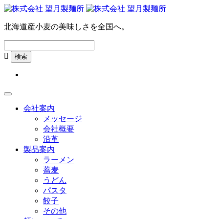
北海道産小麦の美味しさを全国へ。

会社案内
メッセージ
会社概要
沿革
製品案内
ラーメン
蕎麦
うどん
パスタ
餃子
その他