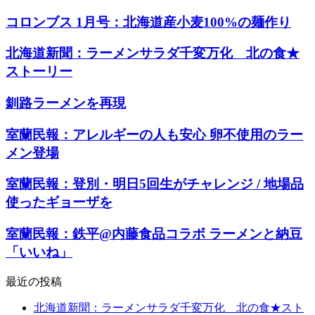
コロンブス 1月号：北海道産小麦100%の麺作り
北海道新聞：ラーメンサラダ千変万化 北の食★
ストーリー
釧路ラーメンを再現
室蘭民報：アレルギーの人も安心 卵不使用のラー
メン登場
室蘭民報：登別・明日5回生がチャレンジ / 地場品
使ったギョーザを
室蘭民報：鉄平@内藤食品コラボ ラーメンと納豆
「いいね」
最近の投稿
北海道新聞：ラーメンサラダ千変万化 北の食★スト