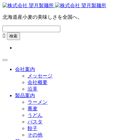
北海道産小麦の美味しさを全国へ。

会社案内
メッセージ
会社概要
沿革
製品案内
ラーメン
蕎麦
うどん
パスタ
餃子
その他