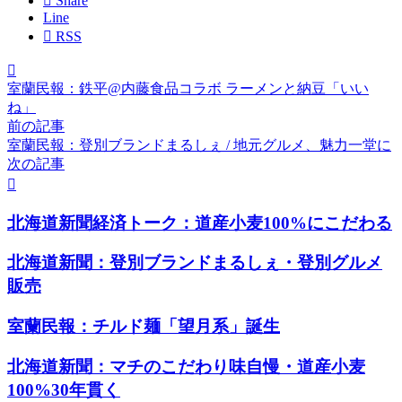

Share
Line

RSS

室蘭民報：鉄平@内藤食品コラボ ラーメンと納豆「いい
ね」
前の記事
室蘭民報：登別ブランドまるしぇ / 地元グルメ、魅力一堂に
次の記事

北海道新聞経済トーク：道産小麦100%にこだわる
北海道新聞：登別ブランドまるしぇ・登別グルメ
販売
室蘭民報：チルド麺「望月系」誕生
北海道新聞：マチのこだわり味自慢・道産小麦
100%30年貫く