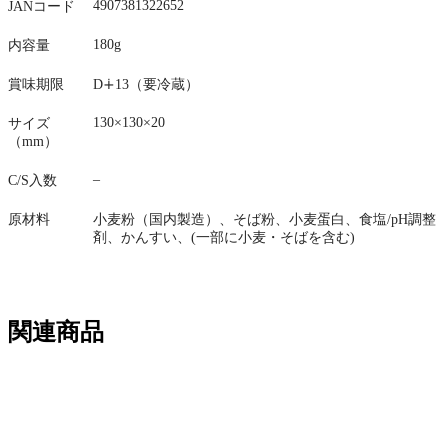
4907381322652
JANコード
180g
内容量
賞味期限
D
∔
13（要冷蔵）
130×130×20
サイズ
（mm）
–
C/S入数
原材料
小麦粉（国内製造）、そば粉、小麦蛋白、食塩/pH調整
剤、かんすい、(一部に小麦・そばを含む)
関連商品