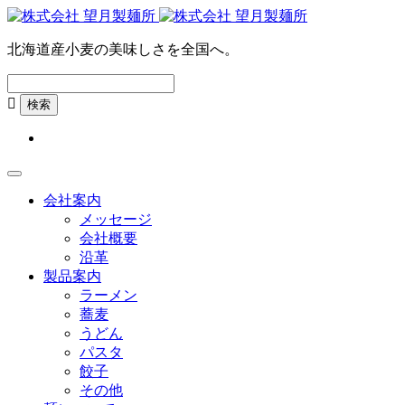
北海道産小麦の美味しさを全国へ。

会社案内
メッセージ
会社概要
沿革
製品案内
ラーメン
蕎麦
うどん
パスタ
餃子
その他