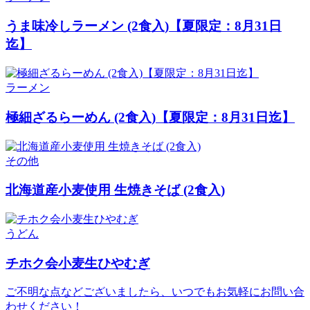
うま味冷しラーメン (2食入)【夏限定：8月31日
迄】
ラーメン
極細ざるらーめん (2食入)【夏限定：8月31日迄】
その他
北海道産小麦使用 生焼きそば (2食入)
うどん
チホク会小麦生ひやむぎ
ご不明な点などございましたら、いつでもお気軽にお問い合
わせください！