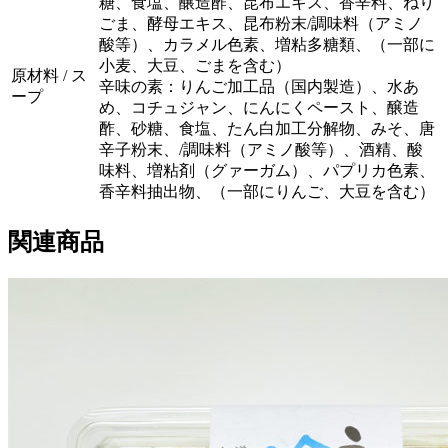
糖、食塩、醸造酢、昆布エキス、香辛料、ねり
ごま、酵母エキス、昆布粉末/調味料（アミノ
酸等）、カラメル色素、増粘多糖類、（一部に
小麦、大豆、ごまを含む）
原材料 / ス
辛味の素：りんご加工品（国内製造）、水あ
ープ
め、コチュジャン、にんにくペースト、醸造
酢、砂糖、食塩、たん白加工分解物、みそ、唐
辛子粉末、/調味料（アミノ酸等）、酒精、酸
味料、増粘剤（グァーガム）、パプリカ色素、
香辛料抽出物、（一部にりんご、大豆を含む）
関連商品