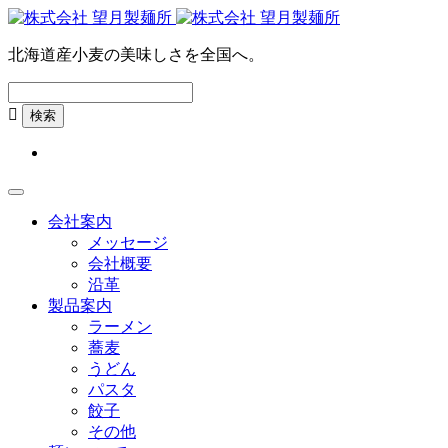
北海道産小麦の美味しさを全国へ。

会社案内
メッセージ
会社概要
沿革
製品案内
ラーメン
蕎麦
うどん
パスタ
餃子
その他