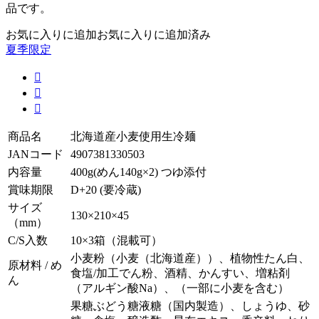
品です。
お気に入りに追加
お気に入りに追加済み
夏季限定



商品名
北海道産小麦使用生冷麺
JANコード
4907381330503
内容量
400g(めん140g×2) つゆ添付
賞味期限
D+20 (要冷蔵)
サイズ
130×210×45
（mm）
C/S入数
10×3箱（混載可）
小麦粉（小麦（北海道産））、植物性たん白、
原材料 / め
食塩/加工でん粉、酒精、かんすい、増粘剤
ん
（アルギン酸Na）、（一部に小麦を含む）
果糖ぶどう糖液糖（国内製造）、しょうゆ、砂