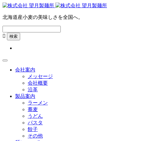
北海道産小麦の美味しさを全国へ。

会社案内
メッセージ
会社概要
沿革
製品案内
ラーメン
蕎麦
うどん
パスタ
餃子
その他