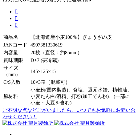



商品名
【北海道産小麦100％】ぎょうざの皮
JANコード
4907381330619
内容量
20枚（直径：約85mm）
賞味期限
D+7 (要冷蔵)
サイズ
145×125×15
（mm）
C/S入数
10×3箱（混載可）
小麦粉(国内製造)、食塩、還元水飴、植物油、
原材料
小麦たん白/酒精、打粉(加工でん粉)、(一部に
小麦・大豆を含む)
ご不明な点などございましたら、いつでもお気軽にお問い合
わせください！