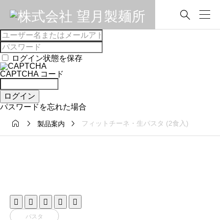

ログイン状態を保存
CAPTCHA コード
ログイン
パスワードを忘れた場合



フィットチーネ・生パスタ (2食入)
製品案内





パスタ